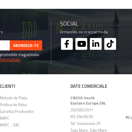
SOCIAL
re
Urmareste-ne in social media
promotiile magazinului.
identialitate
CLIENTI
DATE COMERCIALE
Metode de Plata
CROSO South
Eastern Europe SRL
Politica de Retur
J30/926/2011
Garantia Produselor
RO 29478730
©Co
ANPC
Str. Soimoseni 29
ANPC - SAL
Satu Mare, Satu Mare