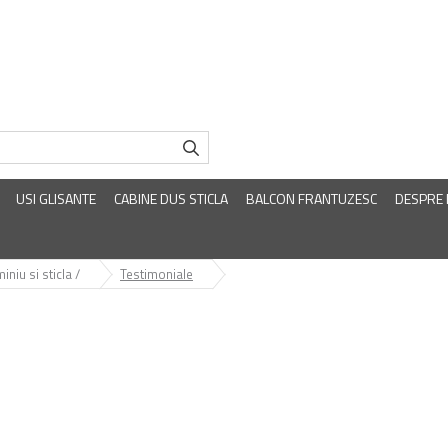
USI GLISANTE
CABINE DUS STICLA
BALCON FRANTUZESC
DESPRE
niu si sticla /
Testimoniale