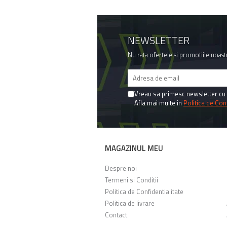
NEWSLETTER
Nu rata ofertele si promotiile noast
Vreau sa primesc newsletter cu 
Afla mai multe in
Politica de Conf
MAGAZINUL MEU
Despre noi
Termeni si Conditii
Politica de Confidentialitate
Politica de livrare
Contact