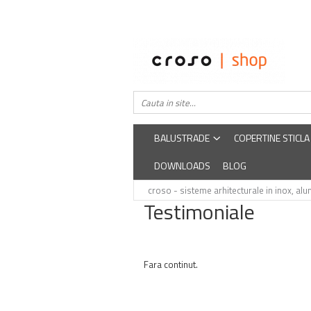
Balustrade
Despre noi
Balustrade din sticla securizata
Easysteel
Edelstar
Balustrada inox / metalica
croso
BALUSTRADE
COPERTINE STICLA
DOWNLOADS
BLOG
croso - sisteme arhitecturale in inox, alumi
Testimoniale
Fara continut.