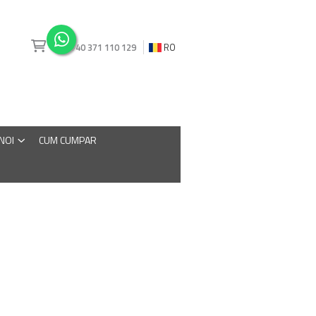
+40 371 110 129
RO
 NOI
CUM CUMPAR