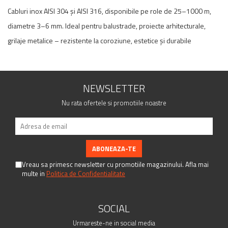
Cabluri inox AISI 304 și AISI 316, disponibile pe role de 25–1000 m,
diametre 3–6 mm. Ideal pentru balustrade, proiecte arhitecturale,
grilaje metalice – rezistente la coroziune, estetice și durabile
NEWSLETTER
Nu rata ofertele si promotiile noastre
Vreau sa primesc newsletter cu promotiile magazinului. Afla mai
multe in
Politica de Confidentialitate
SOCIAL
Urmareste-ne in social media