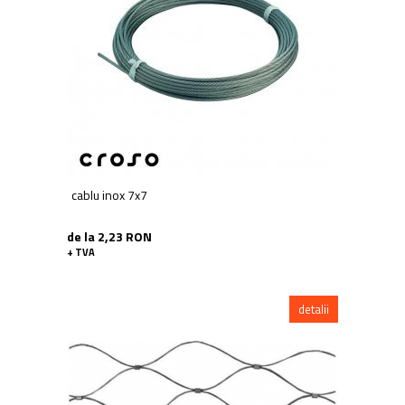
Balustrada inox / metalica
Ancore - Flanse - Placute
Fitting-uri balustrada inox
Bile - sfere
Cabluri si accesorii balustrada inox
Capace - dopuri capat teava
Capace mascare
Woodline
cablu inox 7x7
Porti
Montanti echipati balustrada inox
de la 2,23 RON
Sisteme tabla perforata
+ TVA
Stifturi - Placute suport pentru
balustrada inox
detalii
Suport mana curenta balustrada inox
Suporturi traverse/garzi
Suruburi - Adezivi - Chimicale
Tevi si bare