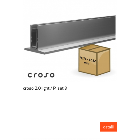
croso 2.0 light / PI set 3
detalii