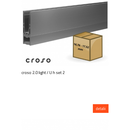
croso 2.0 light / U h set 2
detalii