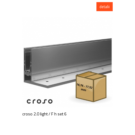
detalii
croso 2.0 light / F h set 6