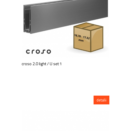
Balustrada inox / metalica
Ancore - Flanse - Placute
Fitting-uri balustrada inox
Bile - sfere
Cabluri si accesorii balustrada inox
Capace - dopuri capat teava
Capace mascare
Woodline
croso 2.0 light / U set 1
Porti
Montanti echipati balustrada inox
Sisteme tabla perforata
Stifturi - Placute suport pentru
balustrada inox
detalii
Suport mana curenta balustrada inox
Suporturi traverse/garzi
Suruburi - Adezivi - Chimicale
Tevi si bare