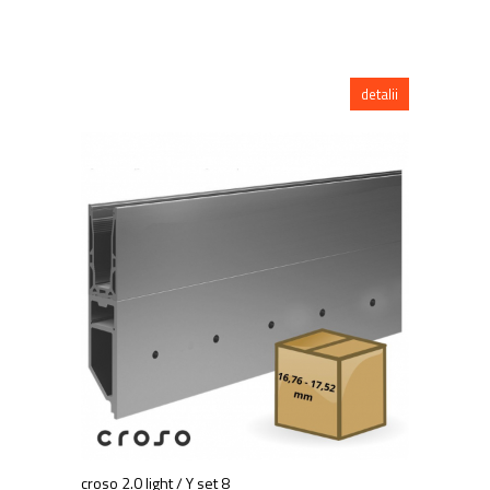
detalii
croso 2.0 light / Y set 8