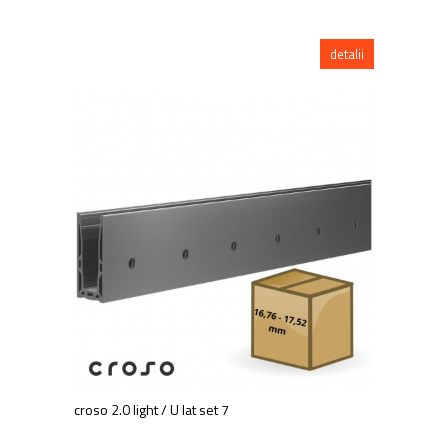
detalii
croso 2.0 light / U lat set 7