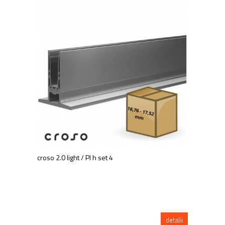
croso 2.0 light / PI h set 4
detalii