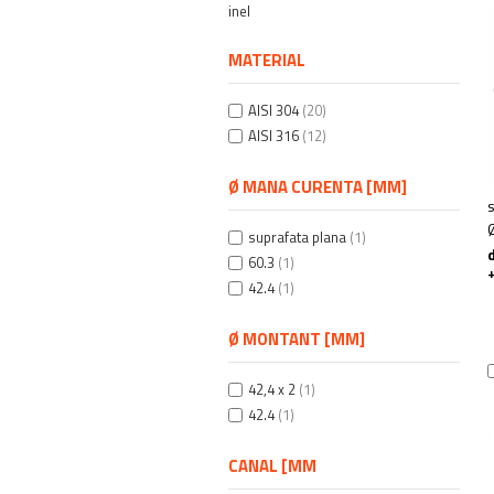
inel
MATERIAL
AISI 304
(20)
AISI 316
(12)
Ø MANA CURENTA [MM]
suprafata plana
(1)
60.3
(1)
42.4
(1)
Ø MONTANT [MM]
42,4 x 2
(1)
42.4
(1)
CANAL [MM