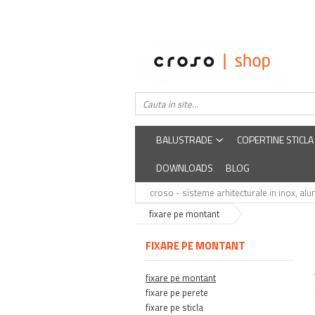
Balustrade
Despre noi
Balustrade din sticla securizata
Easysteel
Edelstar
Balustrada inox / metalica
croso
BALUSTRADE
COPERTINE STICLA
DOWNLOADS
BLOG
croso - sisteme arhitecturale in inox, alum
fixare pe montant
FIXARE PE MONTANT
fixare pe montant
fixare pe perete
fixare pe sticla