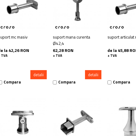
suport mc masiv
suport mana curenta
suport articulat
Ø42,4
de la 42,26 RON
62,28 RON
de la 45,88 R
+ TVA
+ TVA
+ TVA
detalii
detalii
Compara
Compara
Compara