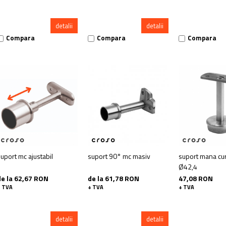
detalii
detalii
Compara
Compara
Compara
uport mc ajustabil
suport 90° mc masiv
suport mana cu
Ø42,4
de la 62,67 RON
de la 61,78 RON
47,08 RON
+ TVA
+ TVA
+ TVA
detalii
detalii