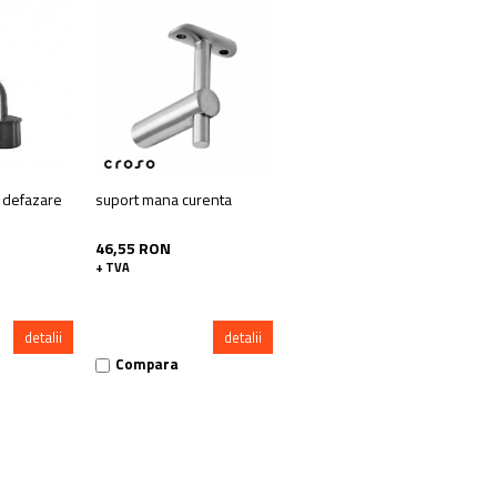
 defazare
suport mana curenta
46,55 RON
+ TVA
detalii
detalii
Compara