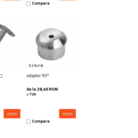
Compara
 ▢
adaptor 90°
de la 28,40 RON
+ TVA
detalii
detalii
Compara