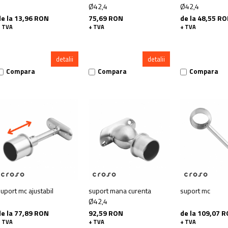
Ø42,4
Ø42,4
de la 13,96 RON
75,69 RON
de la 48,55 R
+ TVA
+ TVA
+ TVA
detalii
detalii
Compara
Compara
Compara
uport mc ajustabil
suport mana curenta
suport mc
Ø42,4
de la 77,89 RON
92,59 RON
de la 109,07 
+ TVA
+ TVA
+ TVA