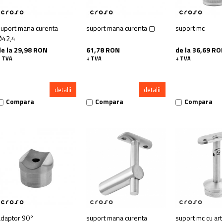
suport mana curenta
suport mana curenta ▢
suport mc
Ø42,4
de la 29,98 RON
61,78 RON
de la 36,69 R
+ TVA
+ TVA
+ TVA
detalii
detalii
Compara
Compara
Compara
adaptor 90°
suport mana curenta
suport mc cu art