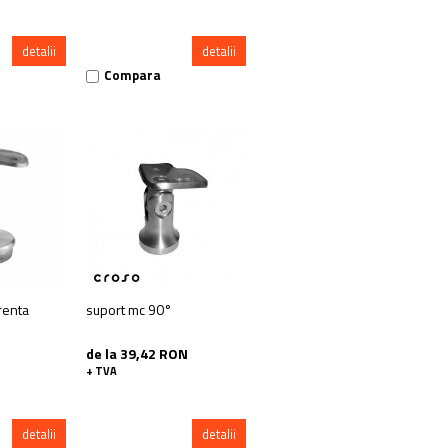
detalii
detalii
Compara
renta
suport mc 90°
de la 39,42 RON
+ TVA
detalii
detalii