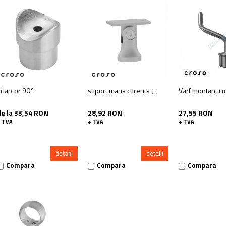
adaptor 90°
suport mana curenta ▢
Varf montant cu
de la 33,54 RON
28,92 RON
27,55 RON
+ TVA
+ TVA
+ TVA
detalii
detalii
Compara
Compara
Compara