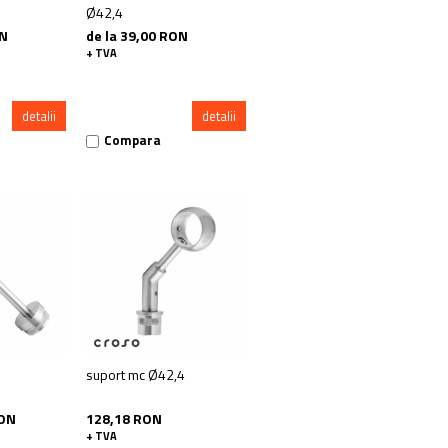
Ø42,4
ON
de la 39,00 RON
+ TVA
detalii
detalii
Compara
suport mc Ø42,4
RON
128,18 RON
+ TVA