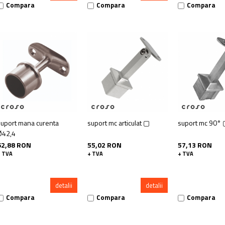
Compara
Compara
Compara
suport mana curenta
suport mc articulat ▢
suport mc 90°
Ø42,4
62,88 RON
55,02 RON
57,13 RON
+ TVA
+ TVA
+ TVA
detalii
detalii
Compara
Compara
Compara