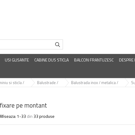
USI GLISANTE
CABINE DUS STICLA
BALCON FRANTUZESC
DESPRE
iniu si sticla /
Balustrade /
Balustrada inox / metalica /
Su
fixare pe montant
Afiseaza:
1-
33
din
33
produse