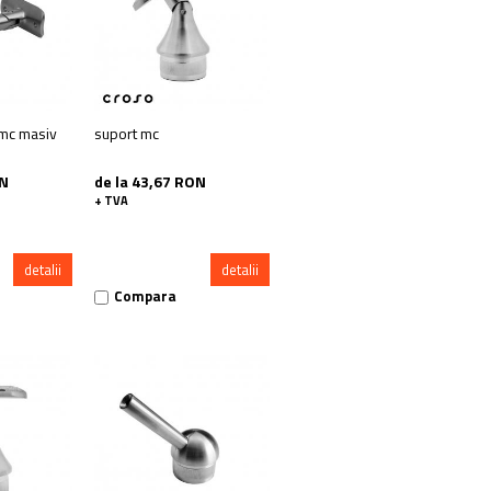
 mc masiv
suport mc
ON
de la 43,67 RON
+ TVA
detalii
detalii
Compara