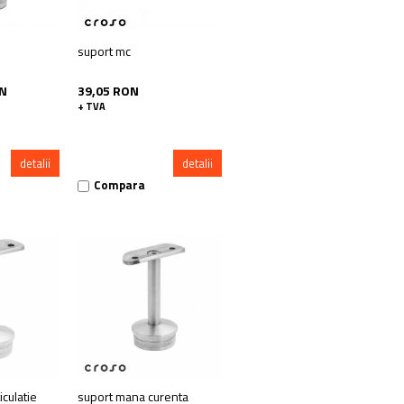
suport mc
ON
39,05 RON
+ TVA
detalii
detalii
Compara
iculatie
suport mana curenta