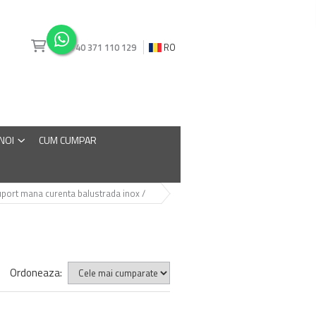
+40 371 110 129
RO
 NOI
CUM CUMPAR
port mana curenta balustrada inox /
Ordoneaza: