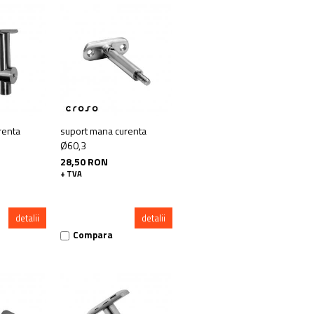
renta
suport mana curenta
Ø60,3
28,50 RON
+ TVA
detalii
detalii
Compara