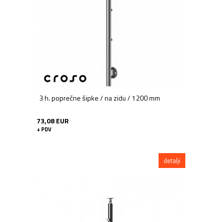
Elementi za sidrenje
Spojni elementi
Kugle
Žični sustav
Završeci - čepovi
Rozete
Woodline
Pribor za kapiju
3 h. poprečne šipke / na zidu / 1200 mm
Cijevi, profili
Nosači horizontala
73,08 EUR
Nosači rukohvata
+ PDV
Perforirani sustav ploča
Stupovi
detalji
Vijci - Betonski sidra - Sprejeve -
Kemikalije
Zatici i nosive ploče