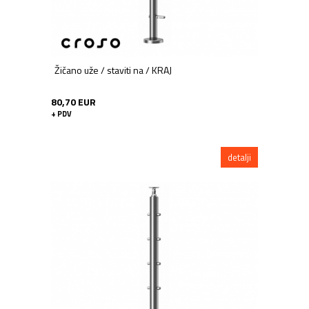
Žičano uže / staviti na / KRAJ
80,70 EUR
+ PDV
detalji