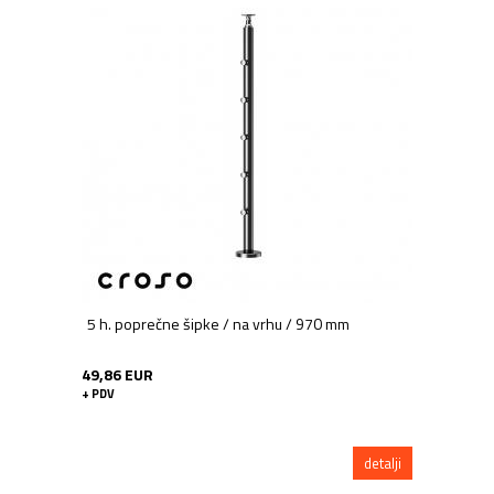
5 h. poprečne šipke / na vrhu / 970 mm
49,86 EUR
+ PDV
detalji