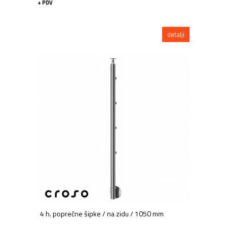
+ PDV
detalji
4 h. poprečne šipke / na zidu / 1050 mm