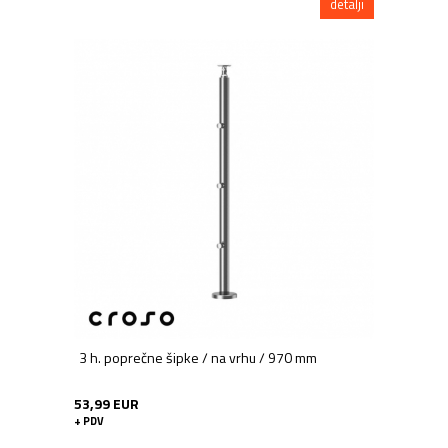
detalji
3 h. poprečne šipke / na vrhu / 970 mm
53,99 EUR
+ PDV