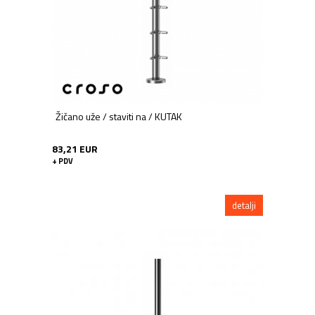
Žičano uže / staviti na / KUTAK
83,21 EUR
+ PDV
detalji