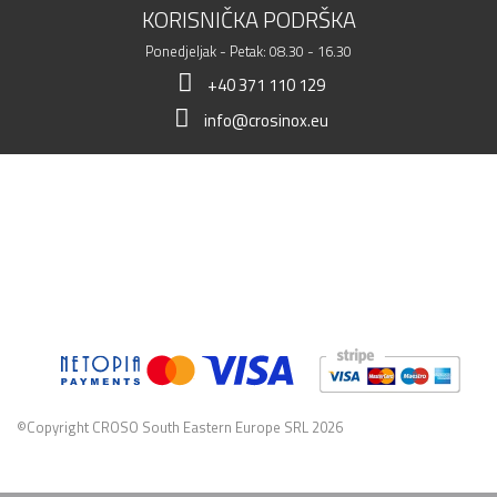
KORISNIČKA PODRŠKA
Ponedjeljak - Petak: 08.30 - 16.30
+40 371 110 129
info@crosinox.eu
MOJA TRGOVINA
KLIJENTI
KOMERCIJALNI PODACI
©Copyright CROSO South Eastern Europe SRL 2026