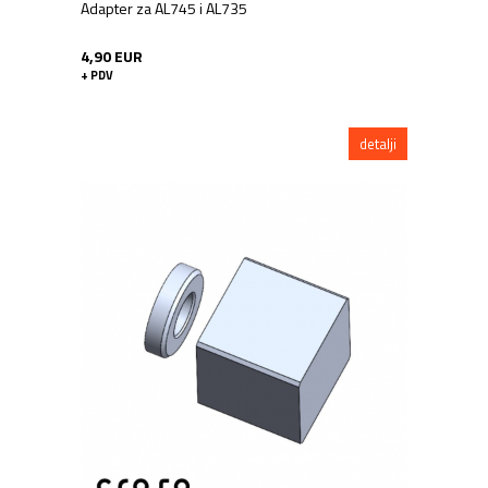
Adapter za AL745 i AL735
4,90 EUR
+ PDV
detalji