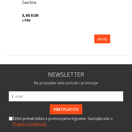
Završna
3,90 EUR
+ PDV
detalji
NEWSLETTER
Ne propustite naše ponude i promocije
Želim primati bilten s promocijama trgovine. Saznajte više u
Pravila o privatnosti