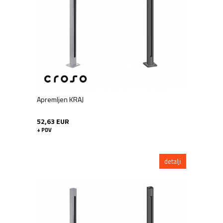
Elementi za sidrenje
Spojni elementi
Kugle
Žični sustav
Završeci - čepovi
Rozete
Woodline
Pribor za kapiju
Apremljen KRAJ
Cijevi, profili
Nosači horizontala
52,63 EUR
Nosači rukohvata
+ PDV
Perforirani sustav ploča
Stupovi
detalji
Vijci - Betonski sidra - Sprejeve -
Kemikalije
Zatici i nosive ploče