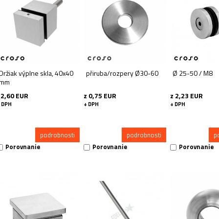
Držiak výplne skla, 40x40
přiruba/rozpery Ø30-60
Ø 25-50 / M8
mm
12,60 EUR
z 0,75 EUR
z 2,23 EUR
 DPH
+ DPH
+ DPH
podrobnosti
podrobnosti
p
Porovnanie
Porovnanie
Porovnanie