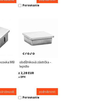
Porovnanie
ncovka M8
obdĺžniková zástrčka -
lepidlo
z 2,28 EUR
+ DPH
odrobnosti
podrobnosti
Porovnanie