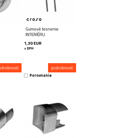
Gumové tesnenie
INTERIÉRU
1,30 EUR
+ DPH
odrobnosti
podrobnosti
Porovnanie