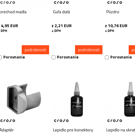
prechod madla
Guľa dutá
Púzdro
 4,95 EUR
z 2,21 EUR
z 10,76 EUR
 DPH
+ DPH
+ DPH
podrobnosti
podrobnosti
p
Porovnanie
Porovnanie
Porovnanie
Adaptér
Lepidlo pre konektory
Lepidlo na skru