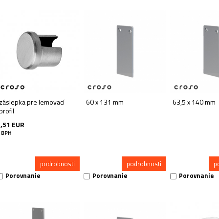
záslepka pre lemovací
60 x 131 mm
63,5 x 140 mm
profil
2,51 EUR
 DPH
podrobnosti
podrobnosti
p
Porovnanie
Porovnanie
Porovnanie