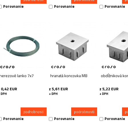
Porovnanie
Porovnanie
Porovnanie
nerezové lanko 7x7
hranatá koncovka M8
obdĺžniková ko
 0,42 EUR
z 5,61 EUR
z 5,22 EUR
 DPH
+ DPH
+ DPH
podrobnosti
podrobnosti
p
Porovnanie
Porovnanie
Porovnanie