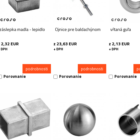
záslepka madla - lepidlo
Ojnice pre baldachýnom
vŕtaná guľa
 2,32 EUR
z 23,63 EUR
z 2,13 EUR
 DPH
+ DPH
+ DPH
podrobnosti
podrobnosti
p
Porovnanie
Porovnanie
Porovnanie