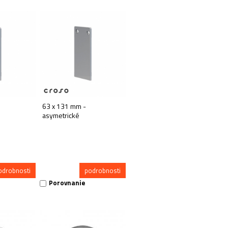
63 x 131 mm -
asymetrické
odrobnosti
podrobnosti
Porovnanie