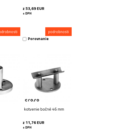
z 53,69 EUR
+ DPH
odrobnosti
podrobnosti
Porovnanie
kotvenie bočné 46 mm
z 11,76 EUR
+ DPH