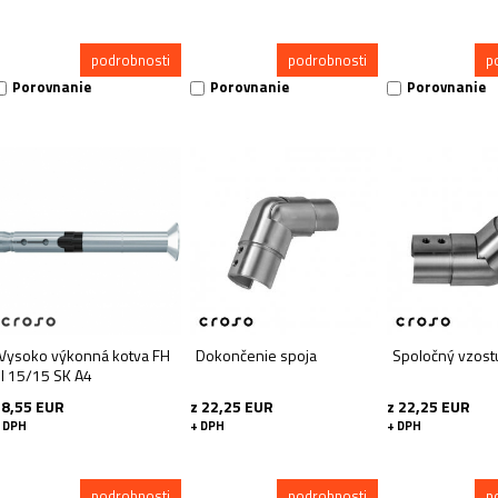
podrobnosti
podrobnosti
p
Porovnanie
Porovnanie
Porovnanie
Vysoko výkonná kotva FH
Dokončenie spoja
Spoločný vzost
II 15/15 SK A4
18,55 EUR
z 22,25 EUR
z 22,25 EUR
 DPH
+ DPH
+ DPH
podrobnosti
podrobnosti
p