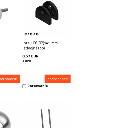
pre 106(82)x45 mm
zdvojnásobí
0,57 EUR
+ DPH
odrobnosti
podrobnosti
Porovnanie