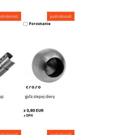
odrobnosti
podrobnosti
Porovnanie
up
guľa slepej diery
z 0,80 EUR
+ DPH
odrobnosti
podrobnosti