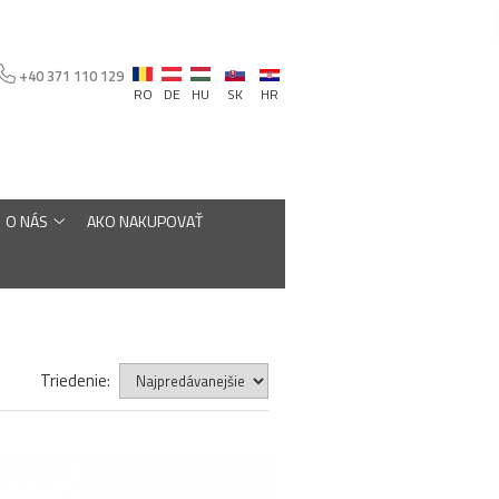
+40 371 110 129
RO
DE
HU
SK
HR
O NÁS
AKO NAKUPOVAŤ
Triedenie: