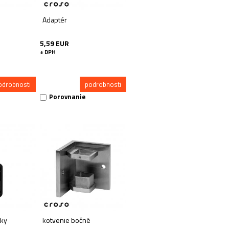
Adaptér
5,59 EUR
+ DPH
odrobnosti
podrobnosti
Porovnanie
tky
kotvenie bočné