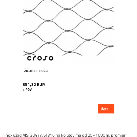
žičana mreža
351,32 EUR
+ PDV
detalji
Inox užad AISI 304 i AISI 316 na kolutovima od 25–1000 m, promjeri