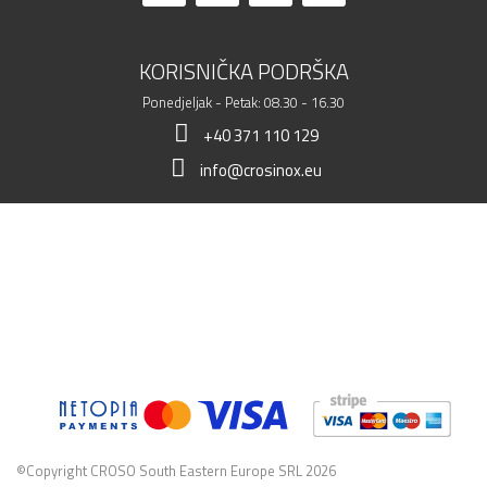
KORISNIČKA PODRŠKA
Ponedjeljak - Petak: 08.30 - 16.30
+40 371 110 129
info@crosinox.eu
MOJA TRGOVINA
KLIJENTI
KOMERCIJALNI PODACI
©Copyright CROSO South Eastern Europe SRL 2026