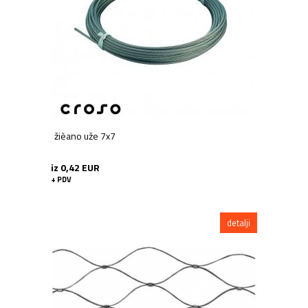
Elementi za sidrenje
Spojni elementi
Kugle
Žični sustav
Završeci - čepovi
Rozete
Woodline
Pribor za kapiju
žièano uže 7x7
Cijevi, profili
Nosači horizontala
iz 0,42 EUR
Nosači rukohvata
+ PDV
Perforirani sustav ploča
Stupovi
detalji
Vijci - Betonski sidra - Sprejeve -
Kemikalije
Zatici i nosive ploče