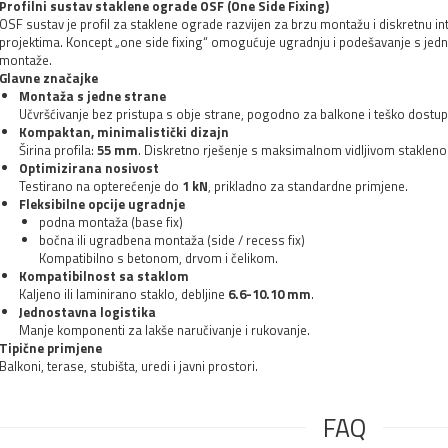
Profilni sustav staklene ograde OSF (One Side Fixing)
OSF sustav je profil za staklene ograde razvijen za brzu montažu i diskretnu i
projektima. Koncept „one side fixing“ omogućuje ugradnju i podešavanje s jedn
montaže.
Glavne značajke
Montaža s jedne strane
Učvršćivanje bez pristupa s obje strane, pogodno za balkone i teško dostu
Kompaktan, minimalistički dizajn
Širina profila:
55 mm
. Diskretno rješenje s maksimalnom vidljivom staklen
Optimizirana nosivost
Testirano na opterećenje do
1 kN
, prikladno za standardne primjene.
Fleksibilne opcije ugradnje
podna montaža (base fix)
bočna ili ugradbena montaža (side / recess fix)
Kompatibilno s betonom, drvom i čelikom.
Kompatibilnost sa staklom
Kaljeno ili laminirano staklo, debljine
6.6-10.10 mm
.
Jednostavna logistika
Manje komponenti za lakše naručivanje i rukovanje.
Tipične primjene
Balkoni, terase, stubišta, uredi i javni prostori.
FAQ