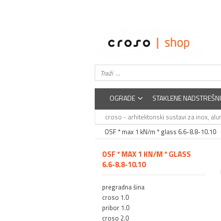
Ograde
O nama
Staklene balustrade
Easysteel
Edelstar
Balustrade od nehrđajućeg čelika
croso
OGRADE
STAKLENE NADSTREŠNI
croso - arhitektonski sustavi za inox, alum
OSF * max 1 kN/m * glass 6.6-8.8-10.10
OSF * MAX 1 KN/M * GLASS
6.6-8.8-10.10
pregradna šina
croso 1.0
pribor 1.0
croso 2.0