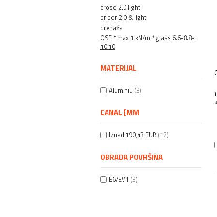
croso 2.0 light
pribor 2.0 & light
drenaža
OSF * max 1 kN/m * glass 6.6-8.8-
10.10
MATERIJAL
Aluminiu
(3)
+
CANAL [MM
Iznad 190,43 EUR
(12)
OBRADA POVRŠINA
E6/EV1
(3)