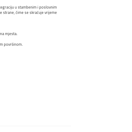
ntegraciju u stambenim i poslovnim
e strane, čime se skraćuje vrijeme
pna mjesta.
om površinom.