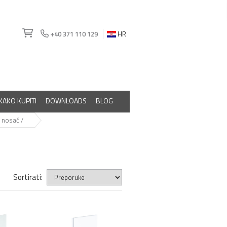
+40 371 110 129
HR
KAKO KUPITI
DOWNLOADS
BLOG
U nosač /
Sortirati: