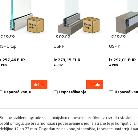
OSF U top
OSF F
OSF Y
iz 257,46 EUR
iz 273,15 EUR
iz 297,01 EUR
 PDV
+ PDV
+ PDV
detalji
detalji
Uspoređivanje
Uspoređivanje
Uspoređivan
Sustav staklene ograde s aluminijskim osnovnim profilom za izradu staklenih o
profil omogućuje brzu montažu i podešavanje s jedne strane te je kompatibilan 
debljine 12 do 22 mm. Pogodan za balkone, stepeništa, terase te unutarnju i va