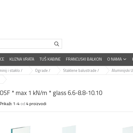
CE
KLIZNA VRATA
TUŠ KABINE
FRANCUSKI BALKON
O NAMA
inij i staklo /
Ograde /
Staklene balustrade /
Aluminijski 
OSF * max 1 kN/m * glass 6.6-8.8-10.10
Prikaži:
1-
4
od
4
proizvodi