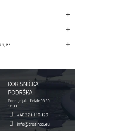
rije?
KORISNIČKA
PODRŠKA
Ponedjeljak - Petak: 08.30 -
16.30
+40 371 110 129
info@crosinox.eu