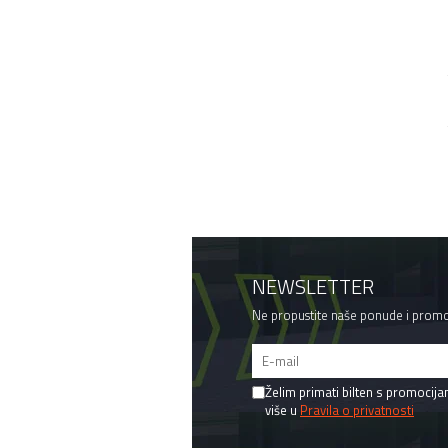
NEWSLETTER
Ne propustite naše ponude i promo
Želim primati bilten s promocij
više u
Pravila o privatnosti