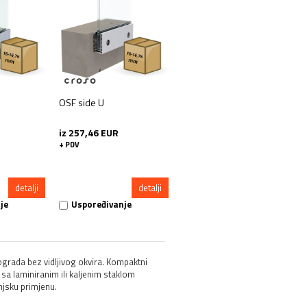
OSF side U
iz 257,46 EUR
+ PDV
detalji
detalji
je
Uspoređivanje
grada bez vidljivog okvira. Kompaktni
sa laminiranim ili kaljenim staklom
njsku primjenu.