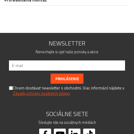
Tvarovky - fitingy - spojky
Gule
Lankový systém
Záslepky - ukončenia madiel a výplne
Rozety
Woodline
NEWSLETTER
Príslušenstvo brány
Nenechajte si ujsť naše ponuky a akcie
Dierovaného plechu systém
Držiaky madla
Držiaky výplne
Nity - Čapy - Vaničky
Rúrky a tyče
Chcem dostávať newsletter s obchodmi. Viac informácií nájdete v
Zásady ochrany osobných údajov
Skrutky - Lepidlá - Vzorky
Stĺpiky zábradlia
SOCIÁLNE SIETE
Sledujte nás na sociálnych médiách