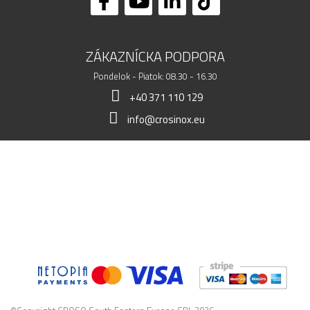
ZÁKAZNÍCKA PODPORA
Pondelok - Piatok: 08.30 - 16.30
+40 371 110 129
info@crosinox.eu
MÔJ OBCHOD
ZÁKAZNÍCI
OBCHODNÉ ÚDAJE