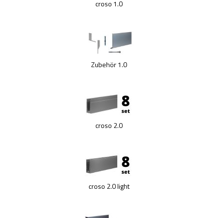
Fittings - Stecksysteme
croso 1.0
Kugeln
Drahtseilsysteme
Kappen
Rosetten
Zubehör 1.0
Woodline
Torzubehör
Geländerpfosten
Handlaufträger
Lochblech System
croso 2.0
Rohre - Vollmaterial
Schrauben - Kleber - Chemikalien
Traversenhalter
Verbindungsstifte - Trägerplatten
croso 2.0 light