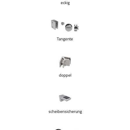
Fittings - Stecksysteme
eckig
Kugeln
Drahtseilsysteme
Kappen
Rosetten
Tangente
Woodline
Torzubehör
Geländerpfosten
Handlaufträger
Lochblech System
doppel
Rohre - Vollmaterial
Schrauben - Kleber - Chemikalien
Traversenhalter
Verbindungsstifte - Trägerplatten
scheibensicherung