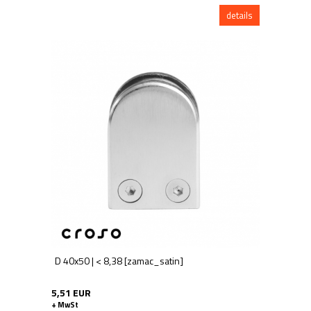
details
D 40x50 | < 8,38 [zamac_satin]
5,51 EUR
+ MwSt