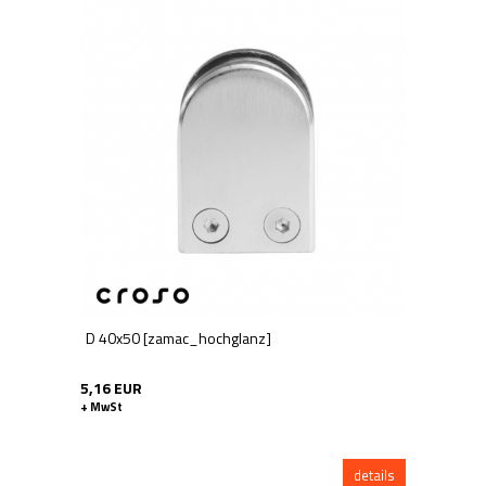
D 40x50 [zamac_hochglanz]
5,16 EUR
+ MwSt
details