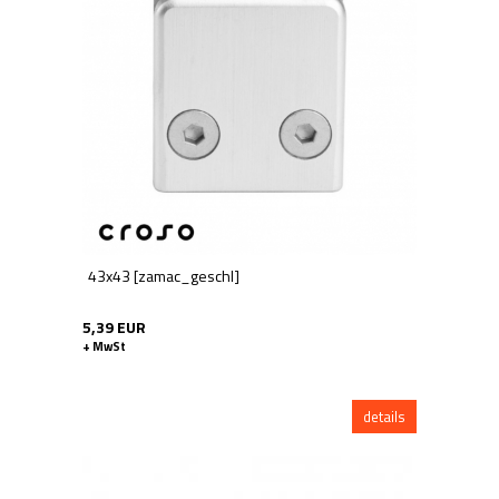
43x43 [zamac_geschl]
5,39 EUR
+ MwSt
details