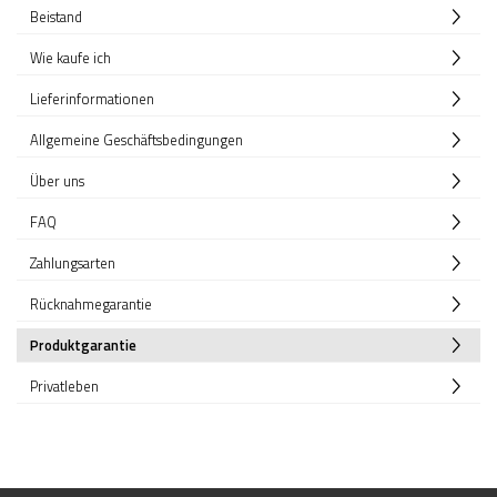
Fittings - Stecksysteme
Beistand
Kugeln
Wie kaufe ich
Drahtseilsysteme
Kappen
Lieferinformationen
Rosetten
Allgemeine Geschäftsbedingungen
Woodline
Torzubehör
Über uns
Geländerpfosten
FAQ
Handlaufträger
Zahlungsarten
Lochblech System
Rohre - Vollmaterial
Rücknahmegarantie
Schrauben - Kleber - Chemikalien
Produktgarantie
Traversenhalter
Verbindungsstifte - Trägerplatten
Privatleben