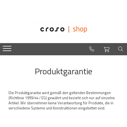
Geländern
Über uns
Glasgeländer
Easysteel
Edelstar
NinjaPfosten
croso
Bodenprofile
Galsklemmen
Geländerpfosten
Produktgarantie
Glasklemme zur Bodenmontage
Handlaufträger
Musterboxen
Nutrohre
Die Produktgarantie wird gemäß den geltenden Bestimmungen
(Richtlinie 1999/44 / EG) gewährt und bezieht sich nur auf einzelne
Punkthaltern
Artikel. Wir übernehmen keine Verantwortung für Produkte, die in
Schrauben - Kleber - Chemikalien
verschiedene Systeme und Konstruktionen eingebettet sind.
Edelstahlgeländer
Bodenanker - Flansche - Ronden