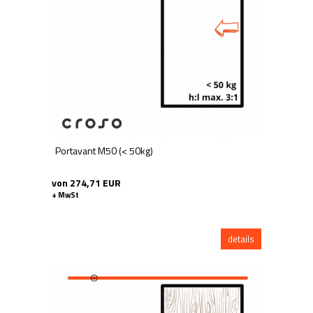
Fittings - Stecksysteme
Kugeln
Drahtseilsysteme
Kappen
Rosetten
Woodline
Torzubehör
Geländerpfosten
Handlaufträger
Portavant M50 (< 50kg)
Lochblech System
von 274,71 EUR
Rohre - Vollmaterial
+ MwSt
Schrauben - Kleber - Chemikalien
Traversenhalter
details
Verbindungsstifte - Trägerplatten