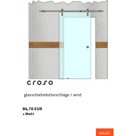
glasschiebetürbeschläge / wnd
84,76 EUR
+ MwSt
details