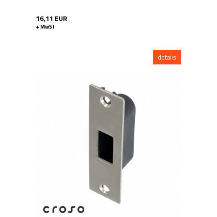
16,11 EUR
+ MwSt
details