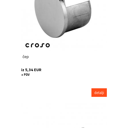
Elementi za sidrenje
Spojni elementi
Kugle
Žični sustav
Završeci - čepovi
Rozete
Woodline
Pribor za kapiju
čep
Cijevi, profili
Nosači horizontala
iz 5,34 EUR
Nosači rukohvata
+ PDV
Perforirani sustav ploča
Stupovi
detalji
Vijci - Betonski sidra - Sprejeve -
Kemikalije
Zatici i nosive ploče