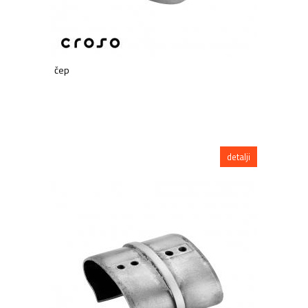
čep
detalji