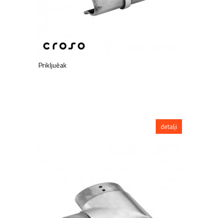
Prikljuèak
detalji