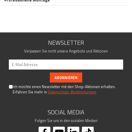
Fittings - Stecksysteme
Kugeln
Drahtseilsysteme
Kappen
Rosetten
Woodline
NEWSLETTER
Torzubehör
Verpassen Sie nicht unsere Angebote und Aktionen
Geländerpfosten
Handlaufträger
Lochblech System
Rohre - Vollmaterial
Schrauben - Kleber - Chemikalien
Ich möchte einen Newsletter mit den Shop-Aktionen erhalten.
Erfahren Sie mehr in
Datenschutz-Bestimmungen
Traversenhalter
Verbindungsstifte - Trägerplatten
SOCIAL MEDIA
Folgen Sie uns in den sozialen Medien