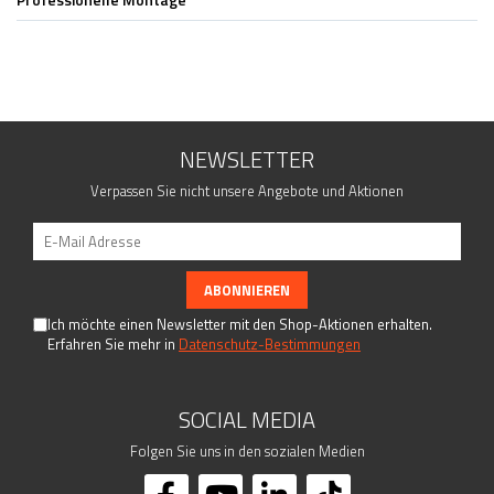
Fittings - Stecksysteme
Kugeln
Drahtseilsysteme
Kappen
Rosetten
Woodline
NEWSLETTER
Torzubehör
Verpassen Sie nicht unsere Angebote und Aktionen
Geländerpfosten
Handlaufträger
Lochblech System
Rohre - Vollmaterial
Schrauben - Kleber - Chemikalien
Ich möchte einen Newsletter mit den Shop-Aktionen erhalten.
Erfahren Sie mehr in
Datenschutz-Bestimmungen
Traversenhalter
Verbindungsstifte - Trägerplatten
SOCIAL MEDIA
Folgen Sie uns in den sozialen Medien