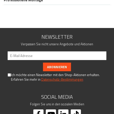
Fittings - Stecksysteme
Kugeln
Drahtseilsysteme
Kappen
Rosetten
Woodline
NEWSLETTER
Torzubehör
Verpassen Sie nicht unsere Angebote und Aktionen
Geländerpfosten
Handlaufträger
Lochblech System
Rohre - Vollmaterial
Schrauben - Kleber - Chemikalien
Ich möchte einen Newsletter mit den Shop-Aktionen erhalten.
Erfahren Sie mehr in
Datenschutz-Bestimmungen
Traversenhalter
Verbindungsstifte - Trägerplatten
SOCIAL MEDIA
Folgen Sie uns in den sozialen Medien