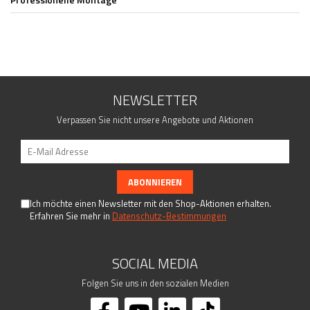
Fittings - Stecksysteme
Kugeln
Drahtseilsysteme
Kappen
Rosetten
Woodline
NEWSLETTER
Torzubehör
Verpassen Sie nicht unsere Angebote und Aktionen
Geländerpfosten
Handlaufträger
Lochblech System
Rohre - Vollmaterial
Schrauben - Kleber - Chemikalien
Ich möchte einen Newsletter mit den Shop-Aktionen erhalten.
Erfahren Sie mehr in
Datenschutz-Bestimmungen
Traversenhalter
Verbindungsstifte - Trägerplatten
SOCIAL MEDIA
Folgen Sie uns in den sozialen Medien