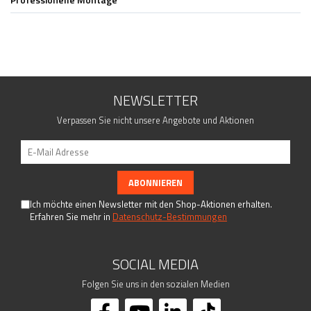
Fittings - Stecksysteme
Kugeln
Drahtseilsysteme
Kappen
Rosetten
Woodline
NEWSLETTER
Torzubehör
Verpassen Sie nicht unsere Angebote und Aktionen
Geländerpfosten
Handlaufträger
Lochblech System
Rohre - Vollmaterial
Schrauben - Kleber - Chemikalien
Ich möchte einen Newsletter mit den Shop-Aktionen erhalten.
Erfahren Sie mehr in
Datenschutz-Bestimmungen
Traversenhalter
Verbindungsstifte - Trägerplatten
SOCIAL MEDIA
Folgen Sie uns in den sozialen Medien