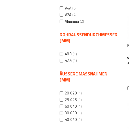
V4A
(5)
V2A
(4)
Aluminiu
(2)
ROHRAUSSENDURCHMESSER [
MM]
48.3
(1)
42.4
(1)
ÄUSSERE MASSNAHMEN [M
M]
20 X 20
(1)
25 X 25
(1)
60 X 40
(1)
30 X 30
(1)
40 X 40
(1)