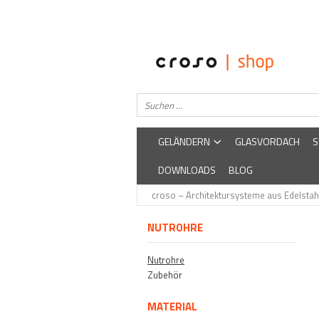
Geländern
Über uns
Glasgeländer
Easysteel
Edelstar
Edelstahlgeländer
croso
GELÄNDERN
GLASVORDACH
S
DOWNLOADS
BLOG
croso – Architektursysteme aus Edelstah
NUTROHRE
Nutrohre
Zubehör
MATERIAL