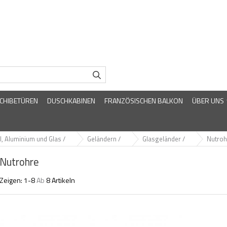
CHIBETÜREN
DUSCHKABINEN
FRANZÖSISCHEN BALKON
ÜBER UNS
l, Aluminium und Glas /
Geländern /
Glasgeländer /
Nutroh
Nutrohre
Zeigen:
1-
8
Ab
8
Artikeln