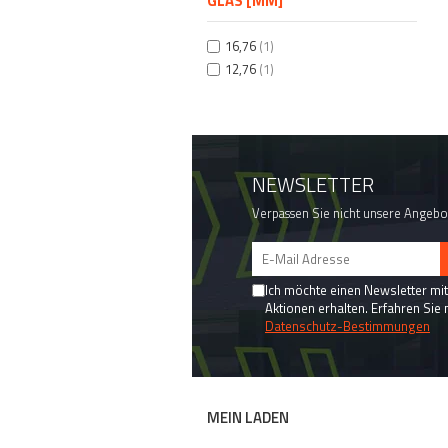
GLAS [MM]
16,76
(1)
12,76
(1)
NEWSLETTER
Verpassen Sie nicht unsere Angebo
Ich möchte einen Newsletter mi
Aktionen erhalten. Erfahren Sie 
Datenschutz-Bestimmungen
MEIN LADEN