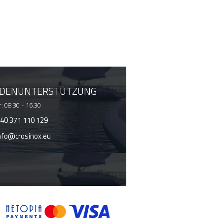
DENUNTERSTÜTZUNG
: 08.30 - 16.30
40 371 110 129
nfo@crosinox.eu