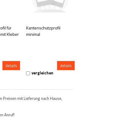
fil für
Kantenschutzprofil
mit Kleber
minimal
details
details
vergleichen
en Preisen mit Lieferung nach Hause,
en Anruf!