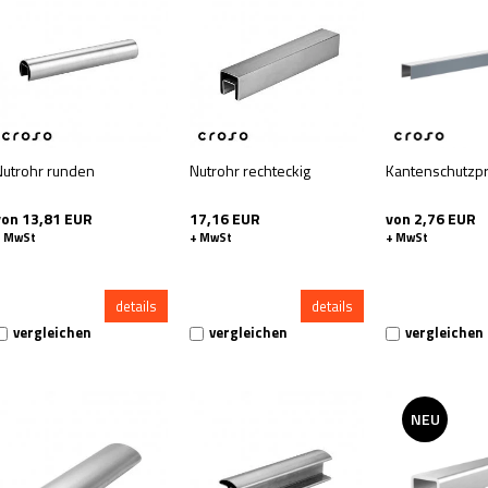
Nutrohr runden
Nutrohr rechteckig
Kantenschutzpr
von 13,81 EUR
17,16 EUR
von 2,76 EUR
+ MwSt
+ MwSt
+ MwSt
details
details
vergleichen
vergleichen
vergleichen
NEU