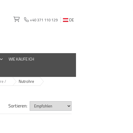
+40 371 110 129
DE
WIE KAUFE ICH
re /
Nutrohre
Sortieren: